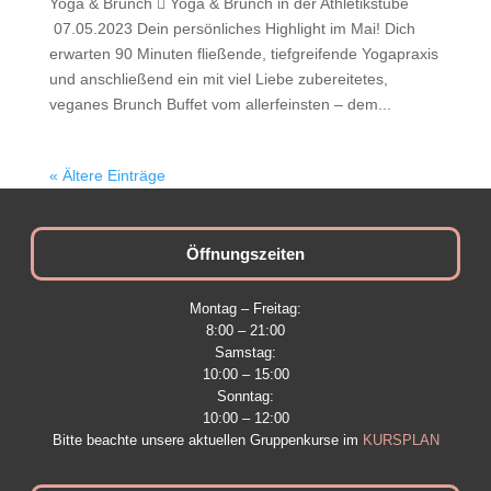
Yoga & Brunch  Yoga & Brunch in der Athletikstube
07.05.2023 Dein persönliches Highlight im Mai! Dich
erwarten 90 Minuten fließende, tiefgreifende Yogapraxis
und anschließend ein mit viel Liebe zubereitetes,
veganes Brunch Buffet vom allerfeinsten – dem...
« Ältere Einträge
Öffnungszeiten
Montag – Freitag:
8:00 – 21:00
Samstag:
10:00 – 15:00
Sonntag:
10:00 – 12:00
Bitte beachte unsere aktuellen Gruppenkurse im
KURSPLAN